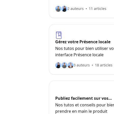
2 auteurs
11 articles
Gérez votre Présence locale
Nos tutos pour bien utiliser vo
interface Présence locale
3 auteurs
18 articles
Publiez facilement sur vos
réseaux sociaux
Nos tutos et conseils pour bie
prendre en main le produit