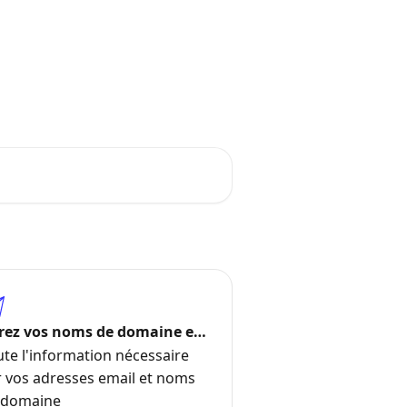
Espace client
z vos réponses !
rez vos noms de domaine et
resses mail
ute l'information nécessaire
r vos adresses email et noms
 domaine