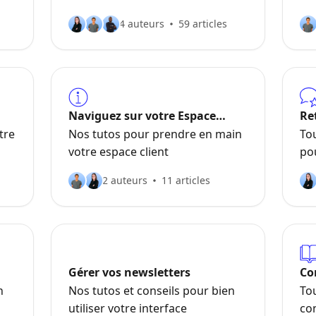
4 auteurs
59 articles
Naviguez sur votre Espace
Re
Simplébo
dé
tre
Nos tutos pour prendre en main
Tou
votre espace client
pou
2 auteurs
11 articles
Gérer vos newsletters
Co
dé
n
Nos tutos et conseils pour bien
Tou
utiliser votre interface
con