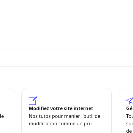
 parcourez nos articles et trouve
Modifiez votre site internet
Gé
ad
de
Nos tutos pour manier l'outil de
To
modification comme un pro
su
de