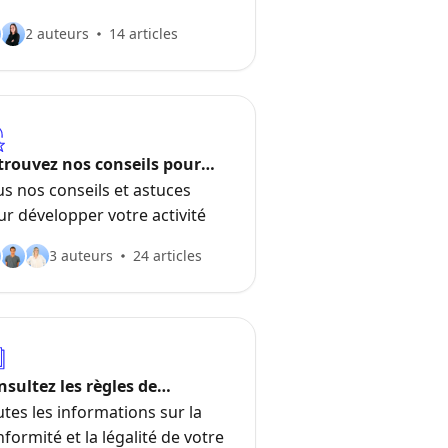
2 auteurs
14 articles
trouvez nos conseils pour
velopper votre activité
s nos conseils et astuces
r développer votre activité
3 auteurs
24 articles
nsultez les règles de
ontologie des sites internet
tes les informations sur la
formité et la légalité de votre