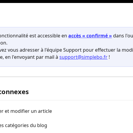
onctionnalité est accessible en
accès « confirmé »
 dans l'ou
ion.
ez vous adresser à l'équipe Support pour effectuer la modif
e, en l'envoyant par mail à 
support@simplebo.fr
 !
 connexes
r et modifier un article
les catégories du blog