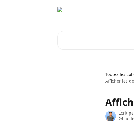
Passer au contenu principal
Rechercher un article...
Toutes les col
Afficher les d
Affich
Écrit p
24 juill