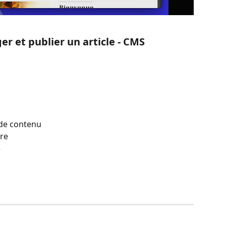
er et publier un article - CMS
 de contenu
ire
e