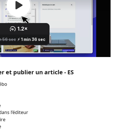
 et publier un article - ES
lébo
e
dans l’éditeur
ire
e