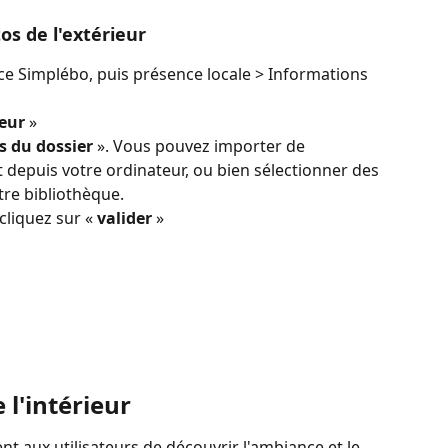
os de l'extérieur
e Simplébo, puis présence locale > Informations 
ieur
 » 
s du dossier 
». Vous pouvez importer de 
depuis votre ordinateur, ou bien sélectionner des 
re bibliothèque.
cliquez sur « 
valider
 » 
 l'intérieur
nt aux utilisateurs de découvrir l'ambiance et le 